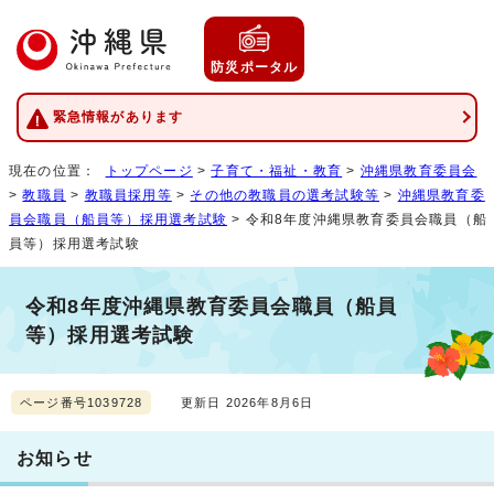
防災ポータル
緊急情報があります
現在の位置：
トップページ
>
子育て・福祉・教育
>
沖縄県教育委員会
>
教職員
>
教職員採用等
>
その他の教職員の選考試験等
>
沖縄県教育委
員会職員（船員等）採用選考試験
> 令和8年度沖縄県教育委員会職員（船
員等）採用選考試験
令和8年度沖縄県教育委員会職員（船員
等）採用選考試験
ページ番号1039728
更新日 2026年8月6日
お知らせ