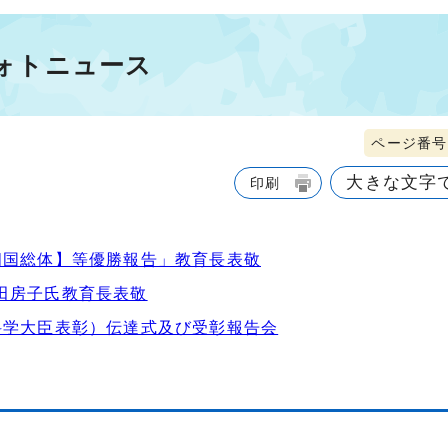
フォトニュース
ページ番号1
大きな文字
印刷
四国総体】等優勝報告」教育長表敬
田房子氏教育長表敬
科学大臣表彰）伝達式及び受彰報告会