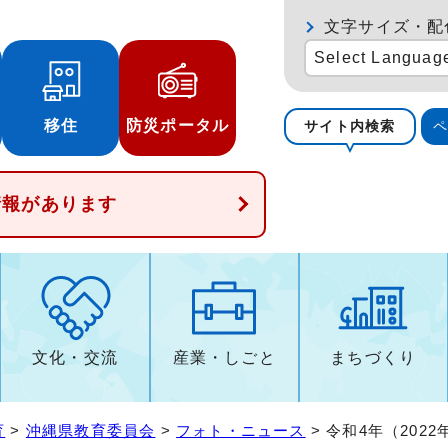
文字サイズ・配
Select Languag
移住
防災ポータル
サイト内検索
情報があります
文化・交流
産業・しごと
まちづくり
育
>
沖縄県教育委員会
>
フォト・ニュース
> 令和4年（202