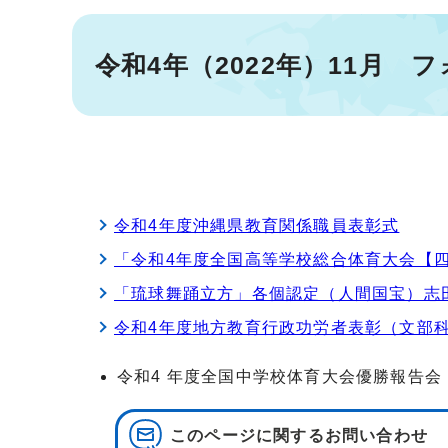
令和4年（2022年）11月 
令和4年度沖縄県教育関係職員表彰式
「令和4年度全国高等学校総合体育大会【
「琉球舞踊立方」各個認定（人間国宝）志
令和4年度地方教育行政功労者表彰（文部
令和4 年度全国中学校体育大会優勝報告会
このページに関する
お問い合わせ