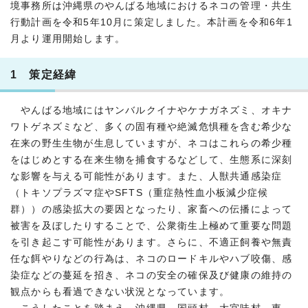
境事務所は沖縄県のやんばる地域におけるネコの管理・共生
行動計画を令和5年10月に策定しました。本計画を令和6年1
月より運用開始します。
1 策定経緯
やんばる地域にはヤンバルクイナやケナガネズミ、オキナ
ワトゲネズミなど、多くの固有種や絶滅危惧種を含む希少な
在来の野生生物が生息していますが、ネコはこれらの希少種
をはじめとする在来生物を捕食するなどして、生態系に深刻
な影響を与える可能性があります。また、人獣共通感染症
（トキソプラズマ症やSFTS（重症熱性血小板減少症候
群））の感染拡大の要因となったり、家畜への伝播によって
被害を及ぼしたりすることで、公衆衛生上極めて重要な問題
を引き起こす可能性があります。さらに、不適正飼養や無責
任な餌やりなどの行為は、ネコのロードキルやハブ咬傷、感
染症などの蔓延を招き、ネコの安全の確保及び健康の維持の
観点からも看過できない状況となっています。