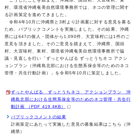
こうしたことを踏まえ、沖縄県、国頭村、大宜味村、東
村、環境省沖縄奄美自然環境事務所では、ネコの管理に関す
る計画策定を進めてきました。
令和4年10月に沖縄県と3村より計画案に対する意見を募る
ため、パブリックコメントを実施しました。その結果、沖縄
県には647の個人・団体から1,090件、大宜味村には1件のご
意見を頂きました。そのご意見を踏まえて、沖縄県、国頭
村、大宜味村、東村、環境省沖縄奄美自然環境事務所で協
議・見直しを行い「ずっとやんばる ずっとうちネコ アクシ
ョンプラン（沖縄島北部における生態系保全等のためのネコ
管理・共生行動計画）」を令和5年10月に策定しました。
ずっとやんばる ずっとうちネコ アクションプラン 沖
縄島北部における生態系保全等のためのネコ管理・共生行
動計画 （PDF 419.4KB）
パブリックコメントの結果
計画策定にあたって実施した意見の募集結果はこちら（沖
縄県）