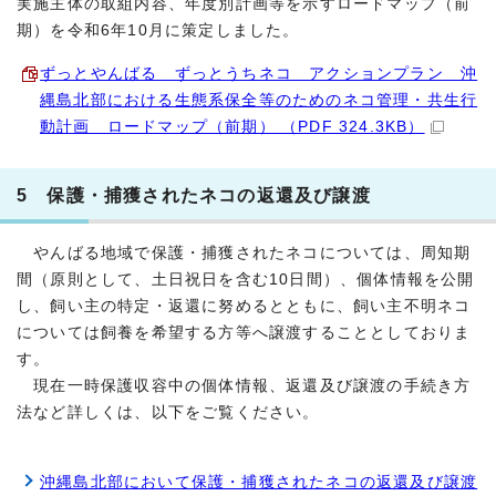
実施主体の取組内容、年度別計画等を示すロードマップ（前
期）を令和6年10月に策定しました。
ずっとやんばる ずっとうちネコ アクションプラン 沖
縄島北部における生態系保全等のためのネコ管理・共生行
動計画 ロードマップ（前期） （PDF 324.3KB）
5 保護・捕獲されたネコの返還及び譲渡
やんばる地域で保護・捕獲されたネコについては、周知期
間（原則として、土日祝日を含む10日間）、個体情報を公開
し、飼い主の特定・返還に努めるとともに、飼い主不明ネコ
については飼養を希望する方等へ譲渡することとしておりま
す。
現在一時保護収容中の個体情報、返還及び譲渡の手続き方
法など詳しくは、以下をご覧ください。
沖縄島北部において保護・捕獲されたネコの返還及び譲渡