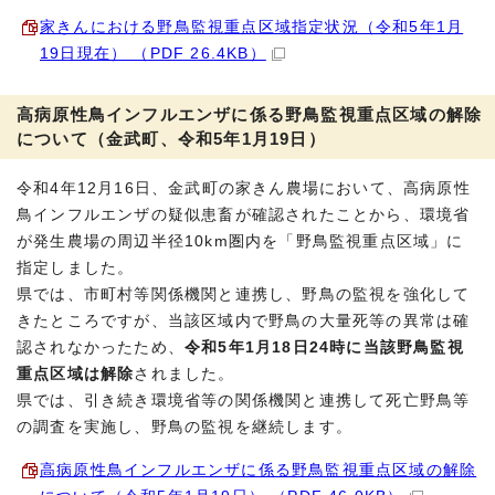
家きんにおける野鳥監視重点区域指定状況（令和5年1月
19日現在） （PDF 26.4KB）
高病原性鳥インフルエンザに係る野鳥監視重点区域の解除
について（金武町、令和5年1月19日）
令和4年12月16日、金武町の家きん農場において、高病原性
鳥インフルエンザの疑似患畜が確認されたことから、環境省
が発生農場の周辺半径10km圏内を「野鳥監視重点区域」に
指定しました。
県では、市町村等関係機関と連携し、野鳥の監視を強化して
きたところですが、当該区域内で野鳥の大量死等の異常は確
認されなかったため、
令和5年1月18日24時に当該野鳥監視
重点区域は解除
されました。
県では、引き続き環境省等の関係機関と連携して死亡野鳥等
の調査を実施し、野鳥の監視を継続します。
高病原性鳥インフルエンザに係る野鳥監視重点区域の解除