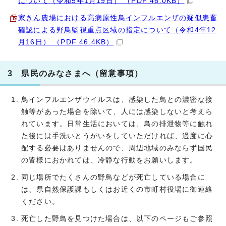
について（令和5年1月19日） （PDF 46.0KB）
家きん農場における高病原性鳥インフルエンザの疑似患畜
確認による野鳥監視重点区域の指定について（令和4年12
月16日） （PDF 46.4KB）
3 県民のみなさまへ（留意事項）
鳥インフルエンザウイルスは、感染した鳥との濃密な接
触等があった場合を除いて、人には感染しないと考えら
れています。日常生活においては、鳥の排泄物等に触れ
た後には手洗いとうがいをしていただければ、過度に心
配する必要はありませんので、周辺地域のみならず国民
の皆様におかれては、冷静な行動をお願いします。
同じ場所でたくさんの野鳥などが死亡している場合に
は、県自然保護課もしくはお近くの市町村役場に御連絡
ください。
死亡した野鳥を見つけた場合は、以下のページもご参照