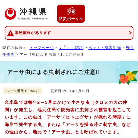
防災ポータル
緊急情報があります
現在の位置：
トップページ
>
くらし・環境
>
ペット・有害生物
>
野生
生物等
> アーサ虫による虫刺されにご注意!!
アーサ虫による虫刺されにご注意!!
ページ番号1005042
更新日 2024年1月11日
久米島では毎年2～5月にかけて小さな虫（クロヌカカの仲
間）が発生し、地元住民や観光客に虫刺され被害を起こして
います。この虫は「アーサ（ヒトエグサ）が採れる時期」に
海岸で発生する虫」または「アーサを採る時に刺す虫」など
の理由から、地元で「アーサ虫」とも呼ばれています。