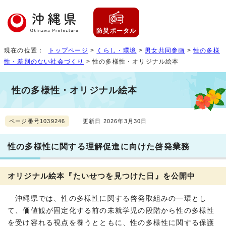
防災ポータル
現在の位置：
トップページ
>
くらし・環境
>
男女共同参画
>
性の多様
性・差別のない社会づくり
> 性の多様性・オリジナル絵本
性の多様性・オリジナル絵本
ページ番号1039246
更新日 2026年3月30日
性の多様性に関する理解促進に向けた啓発業務
オリジナル絵本『たいせつを見つけた日』を公開中
沖縄県では、性の多様性に関する啓発取組みの一環とし
て、価値観が固定化する前の未就学児の段階から性の多様性
を受け容れる視点を養うとともに、性の多様性に関する保護