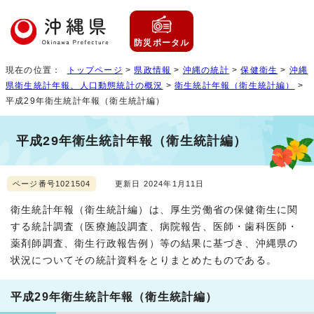
防災ポータル
現在の位置：
トップページ
>
県政情報
>
沖縄の統計
>
保健衛生
>
沖縄
県衛生統計年報、人口動態統計の概況
>
衛生統計年報（衛生統計編）
>
平成29年衛生統計年報（衛生統計編）
平成29年衛生統計年報（衛生統計編）
ページ番号1021504
更新日 2024年1月11日
衛生統計年報（衛生統計編）は、厚生労働省の保健衛生に関
する統計調査（医療施設調査、病院報告、医師・歯科医師・
薬剤師調査、衛生行政報告例）等の結果に基づき、沖縄県の
状況についてその統計資料をとりまとめたものである。
平成29年衛生統計年報（衛生統計編）