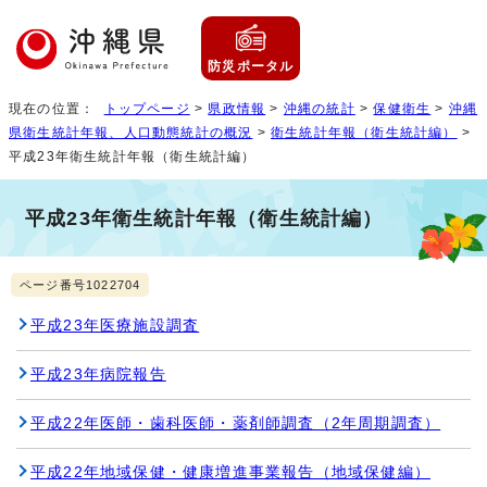
防災ポータル
現在の位置：
トップページ
>
県政情報
>
沖縄の統計
>
保健衛生
>
沖縄
県衛生統計年報、人口動態統計の概況
>
衛生統計年報（衛生統計編）
>
平成23年衛生統計年報（衛生統計編）
平成23年衛生統計年報（衛生統計編）
ページ番号1022704
平成23年医療施設調査
平成23年病院報告
平成22年医師・歯科医師・薬剤師調査（2年周期調査）
平成22年地域保健・健康増進事業報告（地域保健編）