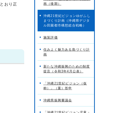
画（後期）
とおり正
沖縄21世紀ビジョンゆがふし
まづくり計画（沖縄県デジタ
ル田園都市構想総合戦略）
施策評価
住みよく魅力ある島づくり計
画
新たな沖縄振興のための制度
提言（令和3年4月公表）
「沖縄21世紀ビジョン（仮
称）」（案）答申
沖縄県振興審議会
「沖縄21世紀ビジョン児童・