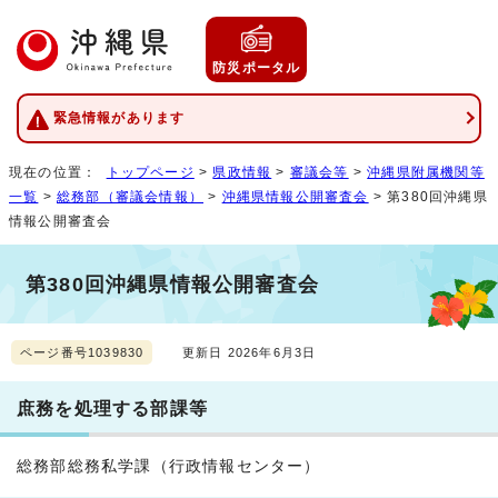
防災ポータル
緊急情報があります
現在の位置：
トップページ
>
県政情報
>
審議会等
>
沖縄県附属機関等
一覧
>
総務部（審議会情報）
>
沖縄県情報公開審査会
> 第380回沖縄県
情報公開審査会
第380回沖縄県情報公開審査会
ページ番号1039830
更新日 2026年6月3日
庶務を処理する部課等
総務部総務私学課（行政情報センター）