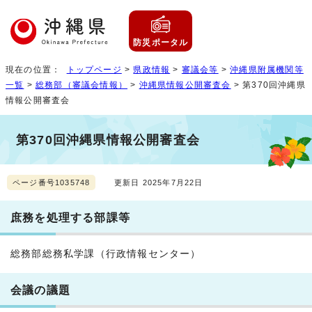
防災ポータル
現在の位置：
トップページ
>
県政情報
>
審議会等
>
沖縄県附属機関等
一覧
>
総務部（審議会情報）
>
沖縄県情報公開審査会
> 第370回沖縄県
情報公開審査会
第370回沖縄県情報公開審査会
ページ番号1035748
更新日 2025年7月22日
庶務を処理する部課等
総務部総務私学課（行政情報センター）
会議の議題