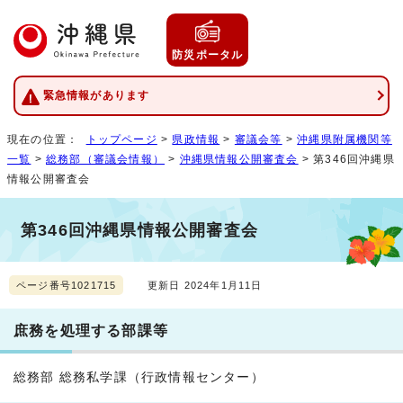
防災ポータル
緊急情報があります
現在の位置：
トップページ
>
県政情報
>
審議会等
>
沖縄県附属機関等
一覧
>
総務部（審議会情報）
>
沖縄県情報公開審査会
> 第346回沖縄県
情報公開審査会
第346回沖縄県情報公開審査会
ページ番号1021715
更新日 2024年1月11日
庶務を処理する部課等
総務部 総務私学課（行政情報センター）