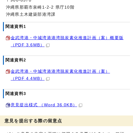
〒900-8570
沖縄県那覇市泉崎1-2-2 県庁10階
沖縄県土木建築部港湾課
関連資料1
金武湾港・中城湾港港湾脱炭素化推進計画（案）概要版
（PDF 3.6MB）
関連資料2
金武湾港・中城湾港港湾脱炭素化推進計画（案）
（PDF 4.4MB）
関連資料3
意見提出様式 （Word 36.0KB）
意見を提出する際の留意点