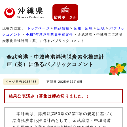
防災ポータル
現在の位置：
トップページ
>
県政情報
>
広報・広聴
>
広聴
>
パブリッ
クコメント
>
令和7年度意見募集実施案件
> 金武湾港・中城湾港港湾脱
炭素化推進計画（案）に係るパブリックコメント
金武湾港・中城湾港港湾脱炭素化推進計
画（案）に係るパブリックコメント
ページ番号1036433
更新日 2025年11月6日
結果公表済み（募集は締め切りました。）
本計画は、港湾法第50条の2第1項の規定に基づく
港湾脱炭素化推進計画として、金武湾港・中城湾港