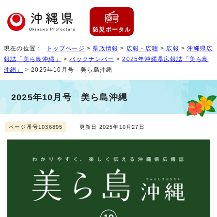
防災ポータル
現在の位置：
トップページ
>
県政情報
>
広報・広聴
>
広報
>
沖縄県広
報誌「美ら島沖縄」
>
バックナンバー
>
2025年沖縄県広報誌「美ら島
沖縄」
> 2025年10月号 美ら島沖縄
2025年10月号 美ら島沖縄
ページ番号1036895
更新日 2025年10月27日