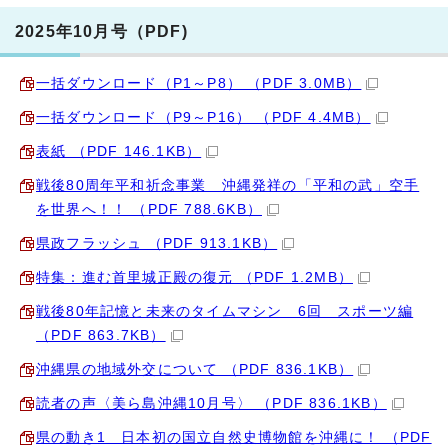
2025年10月号（PDF)
一括ダウンロード（P1～P8） （PDF 3.0MB）
一括ダウンロード（P9～P16） （PDF 4.4MB）
表紙 （PDF 146.1KB）
戦後80周年平和祈念事業 沖縄発祥の「平和の武」空手
を世界へ！！ （PDF 788.6KB）
県政フラッシュ （PDF 913.1KB）
特集：進む首里城正殿の復元 （PDF 1.2MB）
戦後80年記憶と未来のタイムマシン 6回 スポーツ編
（PDF 863.7KB）
沖縄県の地域外交について （PDF 836.1KB）
読者の声〈美ら島沖縄10月号〉 （PDF 836.1KB）
県の動き1 日本初の国立自然史博物館を沖縄に！ （PDF