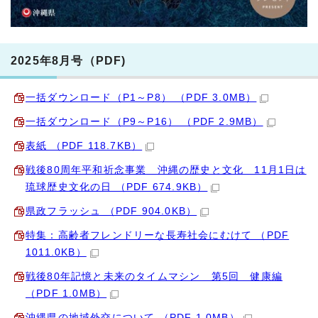
2025年8月号（PDF)
一括ダウンロード（P1～P8） （PDF 3.0MB）
一括ダウンロード（P9～P16） （PDF 2.9MB）
表紙 （PDF 118.7KB）
戦後80周年平和祈念事業 沖縄の歴史と文化 11月1日は
琉球歴史文化の日 （PDF 674.9KB）
県政フラッシュ （PDF 904.0KB）
特集：高齢者フレンドリーな長寿社会にむけて （PDF
1011.0KB）
戦後80年記憶と未来のタイムマシン 第5回 健康編
（PDF 1.0MB）
沖縄県の地域外交について （PDF 1.0MB）