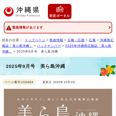
防災ポータル
緊急情報があります
現在の位置：
トップページ
>
県政情報
>
広報・広聴
>
広報
>
沖縄県広
報誌「美ら島沖縄」
>
バックナンバー
>
2025年沖縄県広報誌「美ら島
沖縄」
> 2025年9月号 美ら島沖縄
2025年9月号 美ら島沖縄
ページ番号1036664
更新日 2025年10月3日