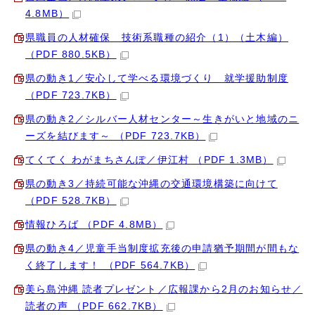
4.8MB）
県職員の人材確保 技術系職種の紹介（1）（土木編）
（PDF 880.5KB）
県の動き1／安心して学べる環境づくり 就学援助制度
（PDF 723.7KB）
県の動き2／シルバー人材センター～生きがいと地域のニ
ーズを結びます～ （PDF 723.7KB）
てくてく わがまちさんぽ／伊江村 （PDF 1.3MB）
県の動き3／持続可能な沖縄の交通環境構築に向けて
（PDF 528.7KB）
情報ひろば （PDF 4.8MB）
県の動き4／児童手当制度拡充後の申請猶予期間が間もな
く終了します！ （PDF 564.7KB）
美ら島沖縄 読者プレゼント／広報課から2月のお知らせ／
読者の声 （PDF 662.7KB）