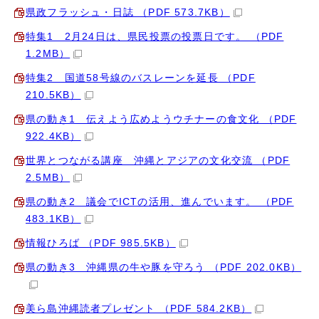
県政フラッシュ・日誌 （PDF 573.7KB）
特集1 2月24日は、県民投票の投票日です。 （PDF
1.2MB）
特集2 国道58号線のバスレーンを延長 （PDF
210.5KB）
県の動き1 伝えよう広めようウチナーの食文化 （PDF
922.4KB）
世界とつながる講座 沖縄とアジアの文化交流 （PDF
2.5MB）
県の動き2 議会でICTの活用、進んでいます。 （PDF
483.1KB）
情報ひろば （PDF 985.5KB）
県の動き3 沖縄県の牛や豚を守ろう （PDF 202.0KB）
美ら島沖縄読者プレゼント （PDF 584.2KB）