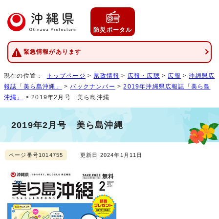
防災ポータル
緊急情報があります
現在の位置：
トップページ
>
県政情報
>
広報・広聴
>
広報
>
沖縄県広
報誌「美ら島沖縄」
>
バックナンバー
>
2019年沖縄県広報誌「美ら島
沖縄」
> 2019年2月号 美ら島沖縄
2019年2月号 美ら島沖縄
ページ番号1014755
更新日 2024年1月11日