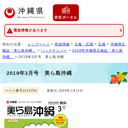
防災ポータル
緊急情報があります
現在の位置：
トップページ
>
県政情報
>
広報・広聴
>
広報
>
沖縄県広
報誌「美ら島沖縄」
>
バックナンバー
>
2019年沖縄県広報誌「美ら島
沖縄」
> 2019年3月号 美ら島沖縄
2019年3月号 美ら島沖縄
ページ番号1014754
更新日 2024年1月11日