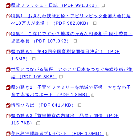
県政フラッシュ・日誌 （PDF 991.3KB）
特集1 おきなわ技能五輪・アビリンピック全国大会に延
べ18万人が来場！ （PDF 982.0KB）
特集2 ご存じですか？地域の身近な相談相手 民生委員・
児童委員 （PDF 107.0KB）
県の動き1 第43回全国育樹祭開催日決定！ （PDF
1.6MB）
世界とつながる講座 アジアと日本をつなぐ先端技術が集
結 （PDF 109.5KB）
県の動き2 子育てファミリーを地域で応援！おきなわ子
育て応援パスポート （PDF 1.8MB）
情報ひろば （PDF 841.4KB）
県の動き3「首里城京の内跡出土品展」開催 （PDF
115.7KB）
美ら島沖縄読者プレゼント （PDF 1.0MB）