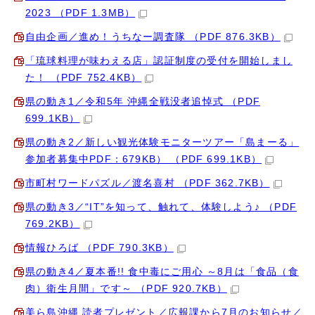
2023 （PDF 1.3MB）
自由企画／進め！うちなー調査隊 （PDF 876.3KB）
「琉球料理が味わえる店」認証制度の受付を開始しまし
た！ （PDF 752.4KB）
県の動き1／令和5年 沖縄全戦没者追悼式 （PDF
699.1KB）
県の動き2／新しい観光体験モニターツアー「島まーる」
参加者募集中PDF：679KB） （PDF 699.1KB）
市町村ワードパズル／渡名喜村 （PDF 362.7KB）
県の動き3／“IT”を知って、触れて、体験しよう♪ （PDF
769.2KB）
情報ひろば （PDF 790.3KB）
県の動き4／夏本番!! 食中毒にご用心 ～8月は「食品（食
肉）衛生月間」です～ （PDF 920.7KB）
美ら島沖縄 読者プレゼント／広報課から7月のお知らせ／