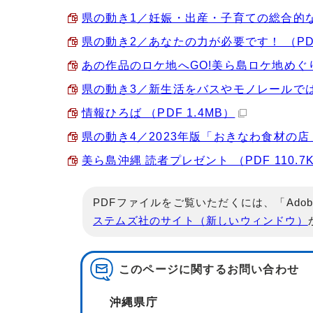
県の動き1／妊娠・出産・子育ての総合的な相
県の動き2／あなたの力が必要です！ （PDF 
あの作品のロケ地へGO!美ら島ロケ地めぐり／
県の動き3／新生活をバスやモノレールではじめ
情報ひろば （PDF 1.4MB）
県の動き4／2023年版「おきなわ食材の店」
美ら島沖縄 読者プレゼント （PDF 110.7
PDFファイルをご覧いただくには、「Adob
ステムズ社のサイト（新しいウィンドウ）
このページに関する
お問い合わせ
沖縄県庁