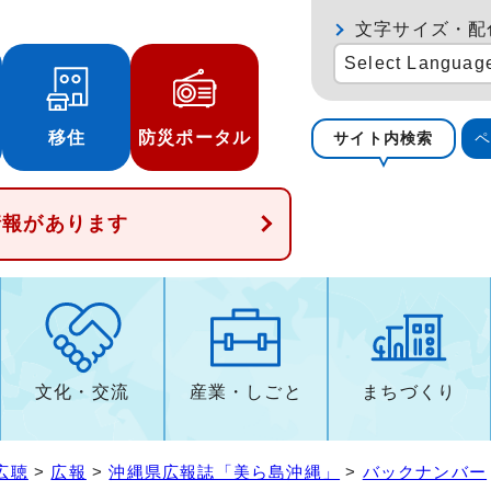
文字サイズ・配
Select Languag
移住
防災ポータル
サイト内検索
情報があります
文化・交流
産業・しごと
まちづくり
広聴
>
広報
>
沖縄県広報誌「美ら島沖縄」
>
バックナンバー