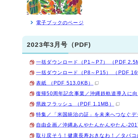
電子ブックのページ
2023年3月号（PDF)
一括ダウンロード（P1～P7） （PDF 2.5
一括ダウンロード（P8～P15） （PDF 169
表紙 （PDF 513.0KB）
復帰50周年記念事業／沖縄鉄軌道導入に向けて
県政フラッシュ （PDF 1.1MB）
特集／「米国統治の証」を未来へつなぐデジタ
自由企画／沖縄あんやたんかんやたん-2017年
取り戻そう！健康長寿おきなわ！／タバコの煙