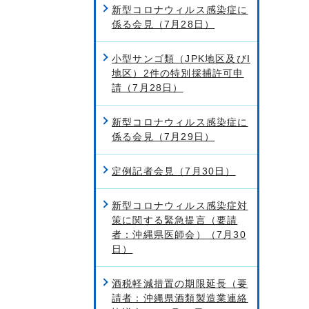
新型コロナウィルス感染症に
係る会見（7月28日）
小型サンゴ類（JPK地区及びI
地区）2件の特別採捕許可申
請（7月28日）
新型コロナウィルス感染症に
係る会見（7月29日）
定例記者会見（7月30日）
新型コロナウィルス感染症対
策に関する緊急提言（要請
者：沖縄県医師会）（7月30
日）
酒税軽減措置の期限延長（要
請者：沖縄県酒類製造業連絡