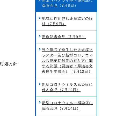
係る会見（7月8日）
地域活性化包括連携協定の締
結（7月9日）
定例記者会見（7月9日）
県立病院で発生した大規模ク
ラスター及び新型コロナウィ
ルス感染症対策の在り方に関
対処方針
する決議（要請者：県議会文
教厚生委員会）（7月12日）
新型コロナウィルス感染症に
係る会見（7月12日）
新型コロナウィルス感染症に
係る会見（7月14日）