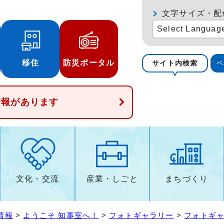
文字サイズ・配
Select Languag
移住
防災ポータル
サイト内検索
情報があります
文化・交流
産業・しごと
まちづくり
情報
>
ようこそ 知事室へ！
>
フォトギャラリー
>
フォトギャ