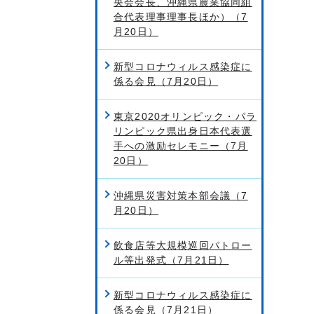
央会会長、沖縄県農業協同組
合代表理事理事長ほか）（7
月20日）
新型コロナウィルス感染症に
係る会見（7月20日）
東京2020オリンピック・パラ
リンピック県出身日本代表選
手への激励セレモニー（7月
20日）
沖縄県災害対策本部会議（7
月20日）
飲食店等大規模巡回パトロー
ル等出発式（7月21日）
新型コロナウィルス感染症に
係る会見（7月21日）