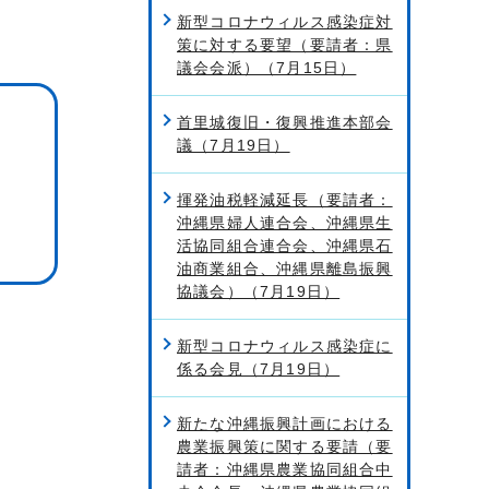
新型コロナウィルス感染症対
策に対する要望（要請者：県
議会会派）（7月15日）
首里城復旧・復興推進本部会
議（7月19日）
揮発油税軽減延長（要請者：
沖縄県婦人連合会、沖縄県生
活協同組合連合会、沖縄県石
油商業組合、沖縄県離島振興
協議会）（7月19日）
新型コロナウィルス感染症に
係る会見（7月19日）
新たな沖縄振興計画における
農業振興策に関する要請（要
請者：沖縄県農業協同組合中