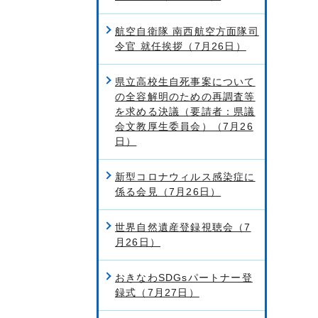
航空自衛隊 南西航空方面隊司
令官 就任挨拶（7月26日）
県立高校生自死事案について
の全容解明のための再調査等
を求める決議（要請者：県議
会文教厚生委員会）（7月26
日）
新型コロナウィルス感染症に
係る会見（7月26日）
世界自然遺産登録視聴会（7
月26日）
おきなわSDGsパートナー登
録式（7月27日）