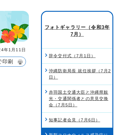
フォトギャラリー（令和3年
7月）
4年1月11日
辞令交付式（7月1日）
で印刷
沖縄防衛局長 就任挨拶（7月2
日）
赤羽国土交通大臣と沖縄県観
光・交通関係者との意見交換
会（7月5日）
知事記者会見（7月6日）
新型コロナウィルス感染症に