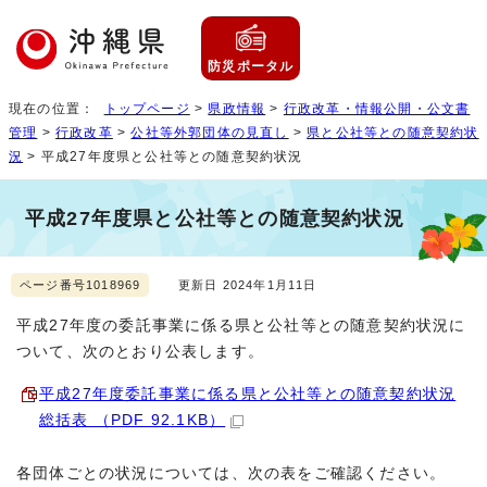
防災ポータル
現在の位置：
トップページ
>
県政情報
>
行政改革・情報公開・公文書
管理
>
行政改革
>
公社等外郭団体の見直し
>
県と公社等との随意契約状
況
> 平成27年度県と公社等との随意契約状況
平成27年度県と公社等との随意契約状況
ページ番号1018969
更新日 2024年1月11日
平成27年度の委託事業に係る県と公社等との随意契約状況に
ついて、次のとおり公表します。
平成27年度委託事業に係る県と公社等との随意契約状況
総括表 （PDF 92.1KB）
各団体ごとの状況については、次の表をご確認ください。