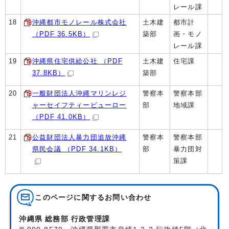
レール課
18
沖縄都市モノレール株式会社
土木建
都市計
（PDF 36.5KB）
築部
画・モノ
レール課
19
沖縄県住宅供給公社 （PDF
土木建
住宅課
37.8KB）
築部
20
一般財団法人沖縄マリンレジ
警察本
警察本部
ャーセイフティービューロー
部
地域課
（PDF 41.0KB）
21
公益財団法人暴力団追放沖縄
警察本
警察本部
県民会議 （PDF 34.1KB）
部
暴力団対
策課
このページに関する
お問い合わせ
沖縄県 総務部 行政管理課