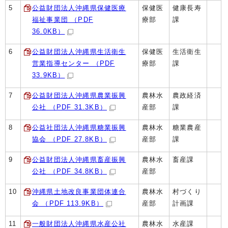
5
公益財団法人沖縄県保健医療
保健医
健康長寿
福祉事業団 （PDF
療部
課
36.0KB）
6
公益財団法人沖縄県生活衛生
保健医
生活衛生
営業指導センター （PDF
療部
課
33.9KB）
7
公益財団法人沖縄県農業振興
農林水
農政経済
公社 （PDF 31.3KB）
産部
課
8
公益社団法人沖縄県糖業振興
農林水
糖業農産
協会 （PDF 27.8KB）
産部
課
9
公益財団法人沖縄県畜産振興
農林水
畜産課
公社 （PDF 34.8KB）
産部
10
沖縄県土地改良事業団体連合
農林水
村づくり
会 （PDF 113.9KB）
産部
計画課
11
一般財団法人沖縄県水産公社
農林水
水産課