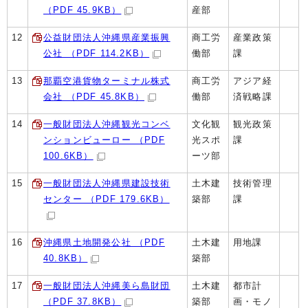
（PDF 45.9KB）
産部
12
公益財団法人沖縄県産業振興
商工労
産業政策
公社 （PDF 114.2KB）
働部
課
13
那覇空港貨物ターミナル株式
商工労
アジア経
会社 （PDF 45.8KB）
働部
済戦略課
14
一般財団法人沖縄観光コンベ
文化観
観光政策
ンションビューロー （PDF
光スポ
課
100.6KB）
ーツ部
15
一般財団法人沖縄県建設技術
土木建
技術管理
センター （PDF 179.6KB）
築部
課
16
沖縄県土地開発公社 （PDF
土木建
用地課
40.8KB）
築部
17
一般財団法人沖縄美ら島財団
土木建
都市計
（PDF 37.8KB）
築部
画・モノ