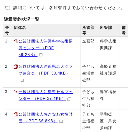
注）詳細については、各所管課までお問い合わせください。
随意契約状況一覧
番
団体名
所管部
所管課
備
号
等
考
1
公益財団法人沖縄科学技術振
企画部
科学技術
興センター （PDF
振興課
56.2KB）
2
公益財団法人沖縄県老人クラ
子ども
高齢者福
ブ連合会 （PDF 30.4KB）
生活福
祉介護課
祉部
3
一般財団法人沖縄県セルプセ
子ども
障害福祉
ンター （PDF 37.4KB）
生活福
課
祉部
4
公益財団法人おきなわ女性財
子ども
平和援
団 （PDF 56.8KB）
生活福
護・男女
祉部
参画課