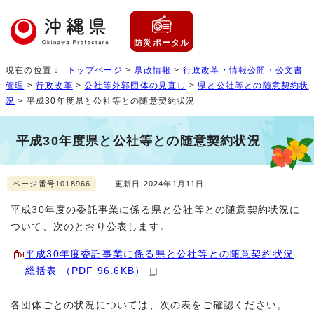
防災ポータル
現在の位置：
トップページ
>
県政情報
>
行政改革・情報公開・公文書
管理
>
行政改革
>
公社等外郭団体の見直し
>
県と公社等との随意契約状
況
> 平成30年度県と公社等との随意契約状況
平成30年度県と公社等との随意契約状況
ページ番号1018966
更新日 2024年1月11日
平成30年度の委託事業に係る県と公社等との随意契約状況に
ついて、次のとおり公表します。
平成30年度委託事業に係る県と公社等との随意契約状況
総括表 （PDF 96.6KB）
各団体ごとの状況については、次の表をご確認ください。