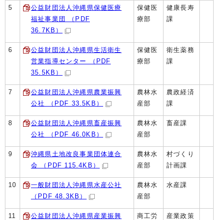
5
公益財団法人沖縄県保健医療
保健医
健康長寿
福祉事業団 （PDF
療部
課
36.7KB）
6
公益財団法人沖縄県生活衛生
保健医
衛生薬務
営業指導センター （PDF
療部
課
35.5KB）
7
公益財団法人沖縄県農業振興
農林水
農政経済
公社 （PDF 33.5KB）
産部
課
8
公益財団法人沖縄県畜産振興
農林水
畜産課
公社 （PDF 46.0KB）
産部
9
沖縄県土地改良事業団体連合
農林水
村づくり
会 （PDF 115.4KB）
産部
計画課
10
一般財団法人沖縄県水産公社
農林水
水産課
（PDF 48.3KB）
産部
11
公益財団法人沖縄県産業振興
商工労
産業政策