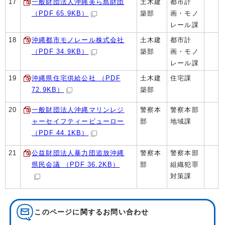
17
一般財団法人沖縄美ら島財団
土木建
都市計
（PDF 65.9KB）
築部
画・モノ
レール課
18
沖縄都市モノレール株式会社
土木建
都市計
（PDF 34.9KB）
築部
画・モノ
レール課
19
沖縄県住宅供給公社 （PDF
土木建
住宅課
72.9KB）
築部
20
一般財団法人沖縄マリンレジ
警察本
警察本部
ャーセイフティービューロー
部
地域課
（PDF 44.1KB）
21
公益財団法人暴力団追放沖縄
警察本
警察本部
県民会議 （PDF 36.2KB）
部
組織犯罪
対策課
このページに関する
お問い合わせ