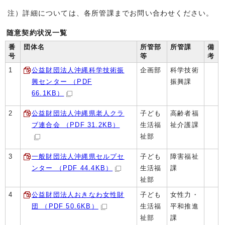
注）詳細については、各所管課までお問い合わせください。
随意契約状況一覧
番
団体名
所管部
所管課
備
号
等
考
1
公益財団法人沖縄科学技術振
企画部
科学技術
興センター （PDF
振興課
66.1KB）
2
公益財団法人沖縄県老人クラ
子ども
高齢者福
ブ連合会 （PDF 31.2KB）
生活福
祉介護課
祉部
3
一般財団法人沖縄県セルプセ
子ども
障害福祉
ンター （PDF 44.4KB）
生活福
課
祉部
4
公益財団法人おきなわ女性財
子ども
女性力・
団 （PDF 50.6KB）
生活福
平和推進
祉部
課