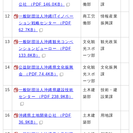
公社 （PDF 146.0KB）
働部
課
12
一般財団法人沖縄ITイノベー
商工労
情報産業
ション戦略センター （PDF
働部
振興課
62.7KB）
13
一般財団法人沖縄観光コンベ
文化観
観光政策
ンションビューロー （PDF
光スポ
課
133.8KB）
ーツ部
14
公益財団法人沖縄県文化振興
文化観
文化振興
会 （PDF 74.4KB）
光スポ
課
ーツ部
15
一般財団法人沖縄県建設技術
土木建
技術・建
センター （PDF 238.9KB）
築部
設業課
16
沖縄県土地開発公社 （PDF
土木建
用地課
36.9KB）
築部