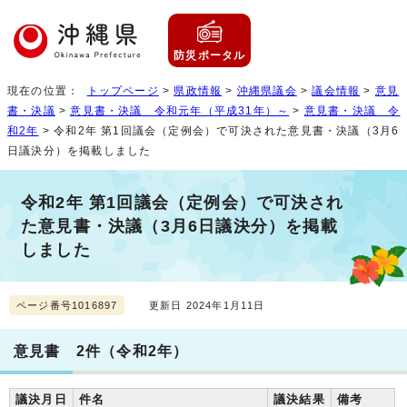
防災ポータル
現在の位置：
トップページ
>
県政情報
>
沖縄県議会
>
議会情報
>
意見
書・決議
>
意見書・決議 令和元年（平成31年）～
>
意見書・決議 令
和2年
> 令和2年 第1回議会（定例会）で可決された意見書・決議（3月6
日議決分）を掲載しました
令和2年 第1回議会（定例会）で可決され
た意見書・決議（3月6日議決分）を掲載
しました
ページ番号1016897
更新日 2024年1月11日
意見書 2件（令和2年）
議決月日
件名
議決結果
備考