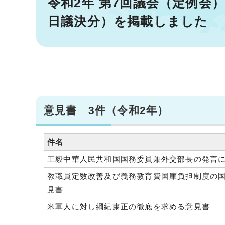
令和2年 第7回議会（定例会
日議決分）を掲載しました
意見書 3件（令和2年）
件名
王毅中華人民共和国国務委員兼外交部長の発言
教職員定数改善及び義務教育費国庫負担制度の国
見書
米軍人に対し綱紀粛正の徹底を求める意見書