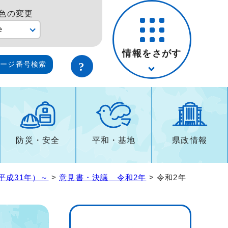
色の変更
e
情報をさがす
ページ番号検索
防災・安全
平和・基地
県政情報
平成31年）～
>
意見書・決議 令和2年
> 令和2年