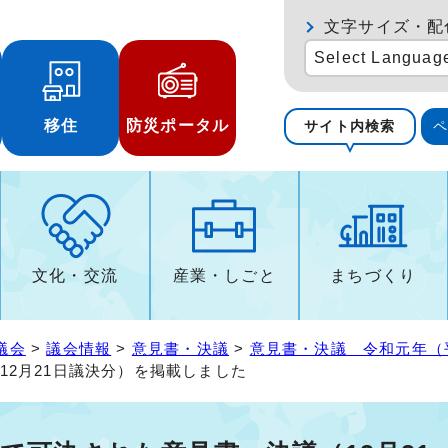
文字サイズ・配
Select Languag
移住
防災ポータル
サイト内検索
文化・交流
産業・しごと
まちづくり
議会
>
議会情報
>
意見書・決議
>
意見書・決議 令和元年（
12月21日議決分）を掲載しました