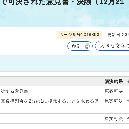
）で可決された意見書・決議（12月21
ページ番号1016893
更新日 202
大きな文字
印刷
議決結果
に対する意見書
原案可決
庫負担割合を2分の1に復元することを求める意
原案可決
原案可決