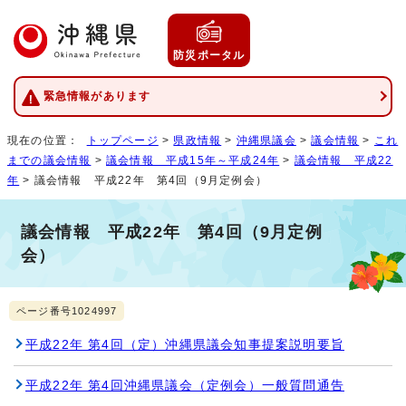
防災ポータル
緊急情報があります
現在の位置：
トップページ
>
県政情報
>
沖縄県議会
>
議会情報
>
これ
までの議会情報
>
議会情報 平成15年～平成24年
>
議会情報 平成22
年
> 議会情報 平成22年 第4回（9月定例会）
議会情報 平成22年 第4回（9月定例
会）
ページ番号1024997
平成22年 第4回（定）沖縄県議会知事提案説明要旨
平成22年 第4回沖縄県議会（定例会）一般質問通告