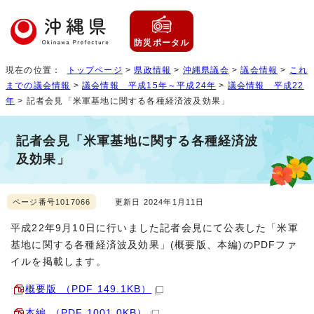
防災ポータル
現在の位置：
トップページ
>
県政情報
>
沖縄県議会
>
議会情報
>
これ
までの議会情報
>
議会情報 平成15年～平成24年
>
議会情報 平成22
年
> 記者会見「米軍基地に関する各種経済波及効果」
記者会見「米軍基地に関する各種経済波
及効果」
ページ番号1017066
更新日 2024年1月11日
平成22年9月10日に行いました記者会見にて公表した「米軍
基地に関する各種経済波及効果」(概要版、本編)のPDFファ
イルを掲載します。
概要版 （PDF 149.1KB）
本編 （PDF 1001.0KB）