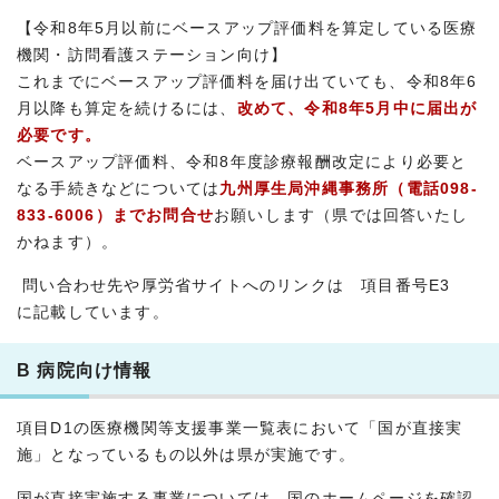
【令和8年5月以前にベースアップ評価料を算定している医療
機関・訪問看護ステーション向け】
これまでにベースアップ評価料を届け出ていても、令和8年6
月以降も算定を続けるには、
改めて、令和8年5月中に届出が
必要です。
ベースアップ評価料、令和8年度診療報酬改定により必要と
なる手続きなどについては
九州厚生局沖縄事務所（電話098-
833-6006
）までお問合せ
お願いします（県では回答いたし
かねます）。
問い合わせ先や厚労省サイトへのリンクは 項目番号E3
に記載しています。
B 病院向け情報
項目D1の医療機関等支援事業一覧表において「国が直接実
施」となっているもの以外は県が実施です。
国が直接実施する事業については、国のホームページを確認