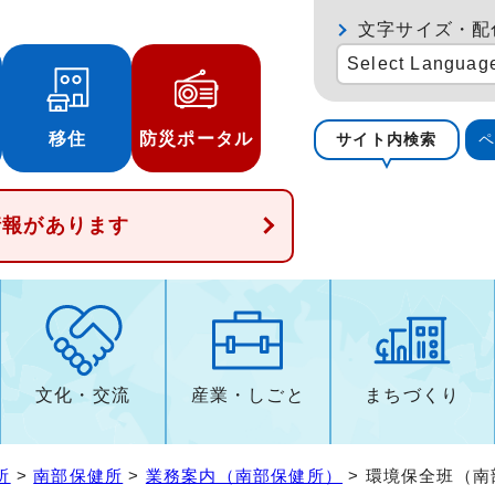
文字サイズ・配
Select Languag
移住
防災ポータル
サイト内検索
情報があります
文化・交流
産業・しごと
まちづくり
所
>
南部保健所
>
業務案内（南部保健所）
> 環境保全班（