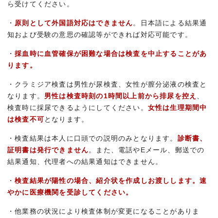
ら受けてください。
・
原則として外国語対応はできません
。日本語による結果通
知および受験の意思の確認等ができれば対応可能です。
・
採血時に血管確保が困難な場合は検査を中止することがあ
ります。
・クラミジア検査は男性が尿検査、女性が膣分泌液の検査と
なります。
男性は検査時刻の1時間以上前から排尿を控え
、
検査時に採尿できるようにしてください。
女性は生理期間中
は検査不可
となります。
・検査結果は本人に口頭での説明のみとなります。
診断書、
証明書は発行できません
。また、電話やEメール、郵送での
結果通知、代理者への結果通知はできません。
・
検査結果が陽性の場合、紹介状を作成しお渡しします。速
やかに医療機関を受診してください。
・他業務の状況により検査体制が変更になることがありま