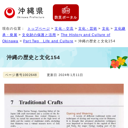
防災ポータル
現在の位置：
トップページ
>
文化・交流
>
文化・芸術
>
文化
>
文化継
承・発展
>
文化財の保護と活用
>
The History and Culture of
Okinawa
>
Part Two Life and Culture
> 沖縄の歴史と文化154
沖縄の歴史と文化154
ページ番号1002648
更新日 2024年1月11日