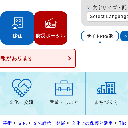
文字サイズ・配
Select Languag
移住
防災ポータル
サイト内検索
情報があります
文化・交流
産業・しごと
まちづくり
・芸術
>
文化
>
文化継承・発展
>
文化財の保護と活用
>
The