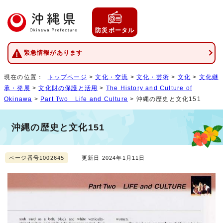
防災ポータル
緊急情報があります
現在の位置：
トップページ
>
文化・交流
>
文化・芸術
>
文化
>
文化継
承・発展
>
文化財の保護と活用
>
The History and Culture of
Okinawa
>
Part Two Life and Culture
> 沖縄の歴史と文化151
沖縄の歴史と文化151
ページ番号1002645
更新日 2024年1月11日