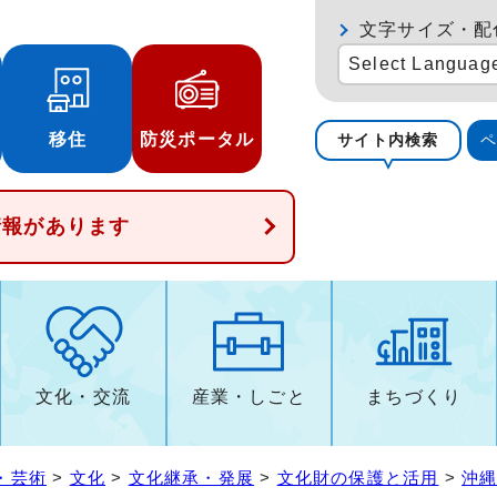
文字サイズ・配
Select Languag
移住
防災ポータル
サイト内検索
情報があります
文化・交流
産業・しごと
まちづくり
・芸術
>
文化
>
文化継承・発展
>
文化財の保護と活用
>
沖