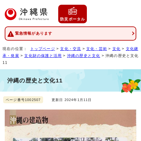
防災ポータル
緊急情報があります
現在の位置：
トップページ
>
文化・交流
>
文化・芸術
>
文化
>
文化継
承・発展
>
文化財の保護と活用
>
沖縄の歴史と文化
> 沖縄の歴史と文化
11
沖縄の歴史と文化11
ページ番号1002507
更新日 2024年1月11日