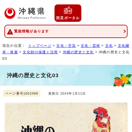
防災ポータル
緊急情報があります
現在の位置：
トップページ
>
文化・交流
>
文化・芸術
>
文化
>
文化継
承・発展
>
文化財の保護と活用
>
沖縄の歴史と文化
> 沖縄の歴史と文化
03
沖縄の歴史と文化03
ページ番号1002499
更新日 2024年1月11日