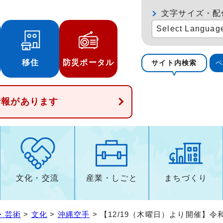
文字サイズ・配
Select Languag
移住
防災ポータル
サイト内検索
情報があります
文化・交流
産業・しごと
まちづくり
・芸術
>
文化
>
沖縄空手
> 【12/19（木曜日）より開催】