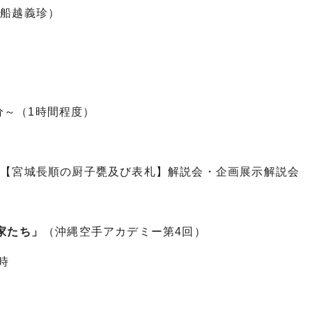
船越義珍）
分～（1時間程度）
【宮城長順の厨子甕及び表札】解説会・企画展示解説会
家たち」
（沖縄空手アカデミー第4回）
時