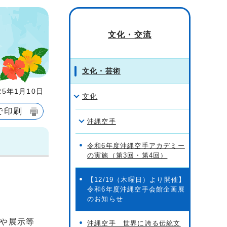
文化・交流
文化・芸術
5年1月10日
文化
で印刷
沖縄空手
令和6年度沖縄空手アカデミー
の実施（第3回・第4回）
【12/19（木曜日）より開催】
令和6年度沖縄空手会館企画展
のお知らせ
や展示等
沖縄空手 世界に誇る伝統文