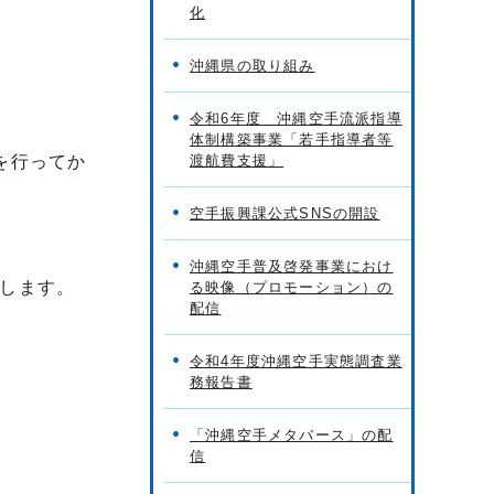
化
沖縄県の取り組み
令和6年度 沖縄空手流派指導
体制構築事業「若手指導者等
を行ってか
渡航費支援」
空手振興課公式SNSの開設
沖縄空手普及啓発事業におけ
します。
る映像（プロモーション）の
配信
令和4年度沖縄空手実態調査業
務報告書
「沖縄空手メタバース」の配
信