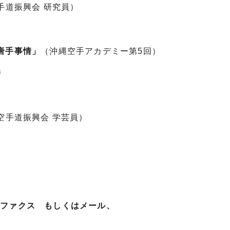
手道振興会 研究員）
唐手事情」
（沖縄空手アカデミー第5回）
時
空手道振興会 学芸員）
ファクス もしくはメール、