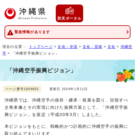
防災ポータル
緊急情報があります
現在の位置：
トップページ
>
文化・交流
>
文化・芸術
>
文化
>
沖縄空
手
> 「沖縄空手振興ビジョン」
「沖縄空手振興ビジョン」
ページ番号1009652
更新日 2024年1月11日
沖縄県では、沖縄空手の保存・継承・発展を図り、目指すべ
き将来像とその実現に向けた振興方策として、「沖縄空手振
興ビジョン」を策定（平成30年3月）しました。
本ビジョンをもとに、戦略的かつ計画的に沖縄空手の振興に
取り組んでまいります。