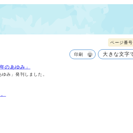
ページ番号1
大きな文字
印刷
0年のあゆみ」
あゆみ」発刊しました。
た。