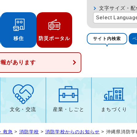
文字サイズ・配
Select Languag
移住
防災ポータル
サイト内検索
情報があります
文化・交流
産業・しごと
まちづくり
・救急
>
消防学校
>
消防学校からのお知らせ
> 沖縄県消防学