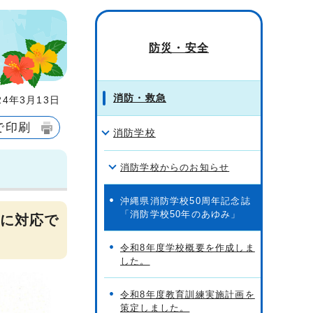
防災・安全
消防・救急
4年3月13日
で印刷
消防学校
消防学校からのお知らせ
沖縄県消防学校50周年記念誌
「消防学校50年のあゆみ」
時に対応で
令和8年度学校概要を作成しま
した。
令和8年度教育訓練実施計画を
策定しました。