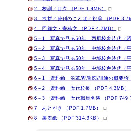
2 校訓／目次 （PDF 1.4MB）
3 挨拶／発刊のことば／祝辞 （PDF 3.7
4 回顧文・寄稿文 （PDF 4.2MB）
5－1 写真で見る50年 西原校舎時代（昭和4
5－2 写真で見る50年 中城校舎時代（平成
5－3 写真で見る50年 中城校舎時代（平成
5－4 写真で見る50年 中城校舎時代（平成
6－1 資料編 沿革/配置図/訓練の概要/年
6－2 資料編 歴代校長 （PDF 4.3MB）
6－3 資料編 歴代職員名簿 （PDF 749.
7 あとがき （PDF 1.7MB）
8 裏表紙 （PDF 314.3KB）