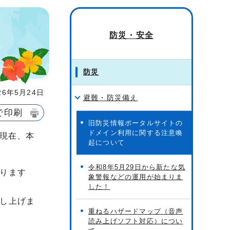
防災・安全
防災
6年5月24日
避難・防災備え
で印刷
旧防災情報ポータルサイトの
ドメイン利用に関する注意喚
、現在、本
起について
令和8年5月29日から新たな気
ります
象警報などの運用が始まりま
した！
し上げま
重ねるハザードマップ（音声
読み上げソフト対応）につい