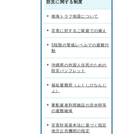
防災に関する制度
南海トラフ地震について
災害に対するご家庭での備え
5段階の警戒レベルでの避難行
動
沖縄県の外国人住民のための
防災パンフレット
福祉避難所（ふくしひなんじ
ょ）
要配慮者利用施設の洪水時等
の避難確保
災害対策基本法に基づく指定
地方公共機関の指定