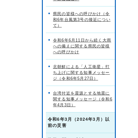
県民の皆様への呼びかけ（令
和6年台風第3号の接近につい
て）
令和6年6月11日から続く大雨
への備えに関する県民の皆様
への呼びかけ
北朝鮮による「人工衛星」打
ち上げに関する知事メッセー
ジ（令和6年5月27日）
台湾付近を震源とする地震に
関する知事メッセージ（令和6
年4月3日）
令和6年3月（2024年3月）以
前の災害