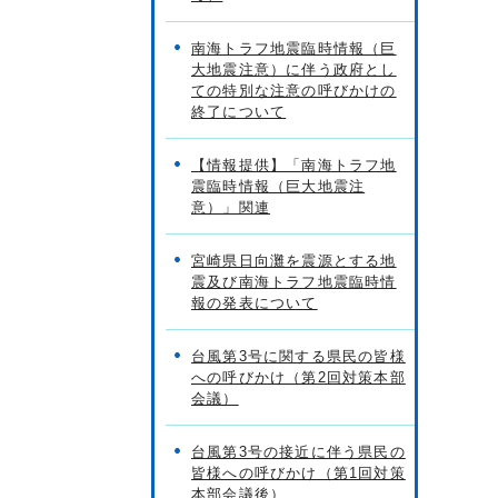
南海トラフ地震臨時情報（巨
大地震注意）に伴う政府とし
ての特別な注意の呼びかけの
終了について
【情報提供】「南海トラフ地
震臨時情報（巨大地震注
意）」関連
宮崎県日向灘を震源とする地
震及び南海トラフ地震臨時情
報の発表について
台風第3号に関する県民の皆様
への呼びかけ（第2回対策本部
会議）
台風第3号の接近に伴う県民の
皆様への呼びかけ（第1回対策
本部会議後）