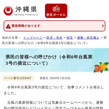
防災ポータル
緊急情報があります
現在の位置：
トップページ
>
防災・安全
>
防災
>
避難・防災備え
> 県
民の皆様への呼びかけ（令和6年台風第3号の接近について）
県民の皆様への呼びかけ（令和6年台風第
3号の接近について）
ページ番号1030447
更新日 2024年7月24日
令和6年台風第3号の接近について、知事コメントを発出し
ました。
台風の最新情報については気象台ホームページから、避難
所の開設状況などはハイサイ！防災で～びるから最新の情報