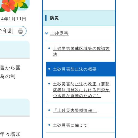
防災
4年1月11日
で印刷
土砂災害
土砂災害警戒区域等の確認方
法
害から国
土砂災害防止法の概要
為の制
土砂災害防止法の改正（要配
慮者利用施設における円滑か
つ迅速な避難のために）
「土砂災害警戒情報」
土砂災害に備えて
年々増加