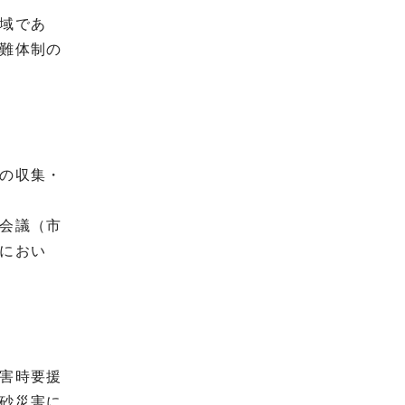
域であ
難体制の
の収集・
会議（市
におい
害時要援
砂災害に