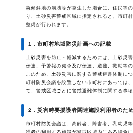
急傾斜地の崩壊等が発生した場合に、住民等
り、土砂災害警戒区域に指定されると、市町
整備が行われます。
1．市町村地域防災計画への記載
土砂災害を防止・軽減するためには、土砂災
伝達、予警報の発令及び伝達、避難、救助等
このため、土砂災害に関する警戒避難体制に
町村防災会議を設置しない市町村にあっては
て、警戒区域ごとに警戒避難体制に関する事
2．災害時要援護者関連施設利用者のた
市町村防災会議は、高齢者、障害者、乳幼児
護者の利用する施設が警戒区域内にある場合