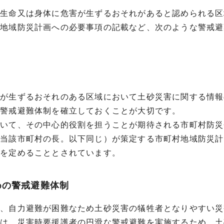
の生命又は身体に危害が生ずるおそれがあると認められる区
村地域防災計画への必要事項の記載など、次のような警戒避
害が生ずるおそれのある区域において土砂災害に関する情報
の警戒避難体制を確立しておくことが大切です。
ついて、その中心的役割を担うことが期待される市町村防災
、当該市町村の長。以下同じ）が策定する市町村地域防災計
項を定めることとされています。
めの警戒避難体制
等、自力避難が困難なため土砂災害の犠牲者となりやすい災
には、災害時要援護者の円滑な警戒避難を実施するため、土