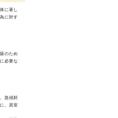
体に著し
為に対す
築のため
に必要な
、急傾斜
に、居室