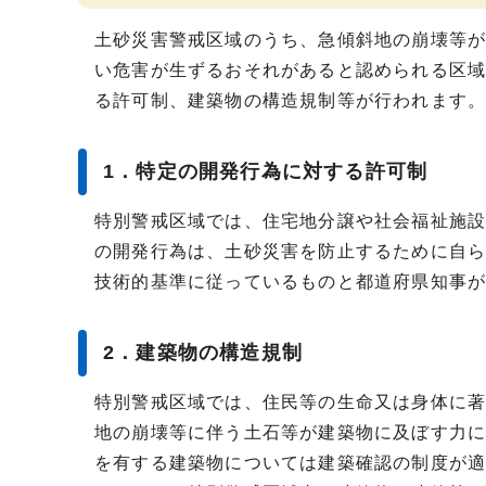
土砂災害警戒区域のうち、急傾斜地の崩壊等
い危害が生ずるおそれがあると認められる区
る許可制、建築物の構造規制等が行われます
1．特定の開発行為に対する許可制
特別警戒区域では、住宅地分譲や社会福祉施
の開発行為は、土砂災害を防止するために自
技術的基準に従っているものと都道府県知事
2．建築物の構造規制
特別警戒区域では、住民等の生命又は身体に
地の崩壊等に伴う土石等が建築物に及ぼす力
を有する建築物については建築確認の制度が