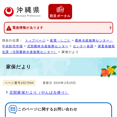
防災ポータル
緊急情報があります
現在の位置：
トップページ
>
産業・しごと
>
農林水産振興センター・
中央卸売市場
>
北部農林水産振興センター
>
センター各課
>
家畜保健衛
生課（北部農林水産振興センター）
> 家保だより
家保だより
ページ番号1027044
更新日 2024年2月20日
北部家保だより（やんばる便り）
このページに関する
お問い合わせ