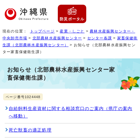
防災ポータル
現在の位置：
トップページ
>
産業・しごと
>
農林水産振興センター・
中央卸売市場
>
北部農林水産振興センター
>
センター各課
>
家畜保健衛
生課（北部農林水産振興センター）
> お知らせ（北部農林水産振興セン
ター家畜保健衛生課）
お知らせ（北部農林水産振興センター家
畜保健衛生課）
ページ番号1024448
自給飼料生産資材に関する相談窓口のご案内（県庁の案内
へ移動）
死亡獣畜の適正処理