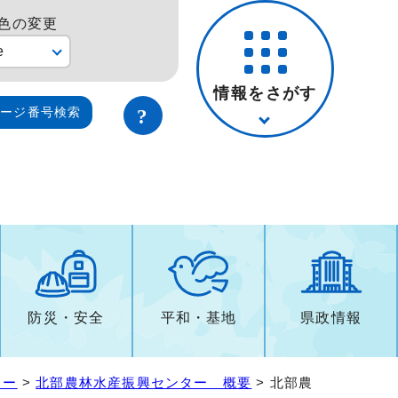
色の変更
e
情報をさがす
ページ番号検索
防災・安全
平和・基地
県政情報
ター
>
北部農林水産振興センター 概要
> 北部農