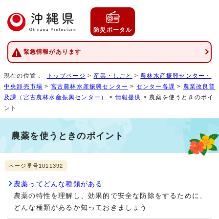
防災ポータル
緊急情報があります
現在の位置：
トップページ
>
産業・しごと
>
農林水産振興センター・
中央卸売市場
>
宮古農林水産振興センター
>
センター各課
>
農業改良普
及課（宮古農林水産振興センター）
>
情報提供
> 農薬を使うときのポイ
ント
農薬を使うときのポイント
ページ番号1011392
農薬ってどんな種類がある
農薬の特性を理解し、効果的で安全な防除をするために、
どんな種類があるか知っておきましょう