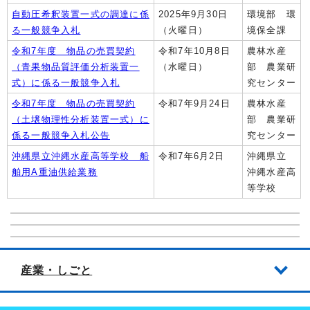
自動圧希釈装置一式の調達に係
2025年9月30日
環境部 環
る一般競争入札
（火曜日）
境保全課
令和7年度 物品の売買契約
令和7年10月8日
農林水産
（青果物品質評価分析装置一
（水曜日）
部 農業研
式）に係る一般競争入札
究センター
令和7年度 物品の売買契約
令和7年9月24日
農林水産
（土壌物理性分析装置一式）に
部 農業研
係る一般競争入札公告
究センター
沖縄県立沖縄水産高等学校 船
令和7年6月2日
沖縄県立
舶用A重油供給業務
沖縄水産高
等学校
産業・しごと