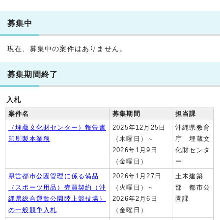
募集中
現在、募集中の案件はありません。
募集期間終了
入札
案件名
募集期間
担当課
（埋蔵文化財センター）報告書
2025年12月25日
沖縄県教育
印刷製本業務
（木曜日）～
庁 埋蔵文
2026年1月9日
化財センタ
（金曜日）
ー
県営都市公園管理に係る備品
2026年1月27日
土木建築
（スポーツ用品）売買契約（沖
（火曜日）～
部 都市公
縄県総合運動公園陸上競技場）
2026年2月6日
園課
の一般競争入札
（金曜日）