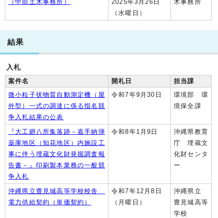
（中部土木事務所）
2025年3月26日
木事務所
（水曜日）
結果
入札
案件名
開札日
担当課
微小粒子状物質自動測定機（屋
令和7年9月30日
環境部 環
外型）一式の調達に係る指名競
境保全課
争入札結果の公表
『大工廻八所集落跡－嘉手納弾
令和8年1月9日
沖縄県教育
薬庫地区（知花地区）内施設工
庁 埋蔵文
事に伴う埋蔵文化財発掘調査報
化財センタ
告書－』印刷製本業務の一般競
ー
争入札
沖縄県立豊見城高等学校校舎
令和7年12月8日
沖縄県立
電力供給契約（単価契約）
（月曜日）
豊見城高等
学校