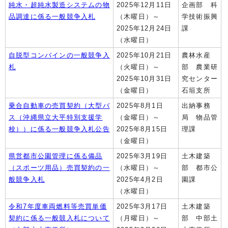
純水・超純水製造システムの物
2025年12月11日
企画部 科
品調達に係る一般競争入札
（木曜日）～
学技術振興
2025年12月24日
課
（水曜日）
自脱型コンバインの一般競争入
2025年10月21日
農林水産
札
（火曜日）～
部 農業研
2025年10月31日
究センター
（金曜日）
石垣支所
乗合自動車の売買契約（大型バ
2025年8月1日
出納事務
ス（沖縄県立大平特別支援学
（金曜日）～
局 物品管
校））に係る一般競争入札公告
2025年8月15日
理課
（金曜日）
県営都市公園管理に係る備品
2025年3月19日
土木建築
（スポーツ用品）売買契約の一
（水曜日）～
部 都市公
般競争入札
2025年4月2日
園課
（水曜日）
令和7年度車両燃料等売買単価
2025年3月17日
土木建築
契約に係る一般競入札について
（月曜日）～
部 中部土