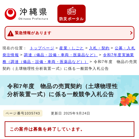
防災ポータル
緊急情報があります
現在の位置：
トップページ
>
産業・しごと
>
入札・契約
>
公募・入札
発注情報
>
調達（備品・設備・車両・医薬品など）
>
令和7年度実施業
務（調達（備品・設備・車両・医薬品など））
> 令和7年度 物品の売買
契約（土壌物理性分析装置一式）に係る一般競争入札公告
令和7年度 物品の売買契約（土壌物理性
分析装置一式）に係る一般競争入札公告
ページ番号1035743
更新日 2025年9月24日
この案件は募集を終了しています。