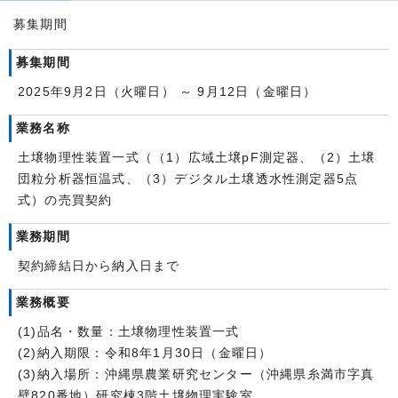
募集期間
募集期間
2025年9月2日（火曜日） ～ 9月12日（金曜日）
業務名称
土壌物理性装置一式（（1）広域土壌pF測定器、（2）土壌
団粒分析器恒温式、（3）デジタル土壌透水性測定器5点
式）の売買契約
業務期間
契約締結日から納入日まで
業務概要
(1)品名・数量：土壌物理性装置一式
(2)納入期限：令和8年1月30日（金曜日）
(3)納入場所：沖縄県農業研究センター（沖縄県糸満市字真
壁820番地）研究棟3階土壌物理実験室