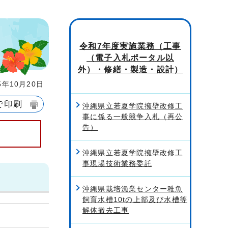
令和7年度実施業務（工事
（電子入札ポータル以
外）・修繕・製造・設計）
年10月20日
で印刷
沖縄県立若夏学院擁壁改修工
事に係る一般競争入札（再公
告）
沖縄県立若夏学院擁壁改修工
事現場技術業務委託
沖縄県栽培漁業センター稚魚
飼育水槽10tの上部及び水槽等
解体撤去工事