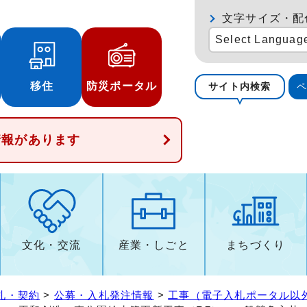
文字サイズ・配
Select Languag
移住
防災ポータル
サイト内検索
情報があります
文化・交流
産業・しごと
まちづくり
札・契約
>
公募・入札発注情報
>
工事（電子入札ポータル以