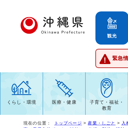
観光
緊急
くらし・環境
医療・健康
子育て・福祉・
教育
現在の位置：
トップページ
>
産業・しごと
>
入