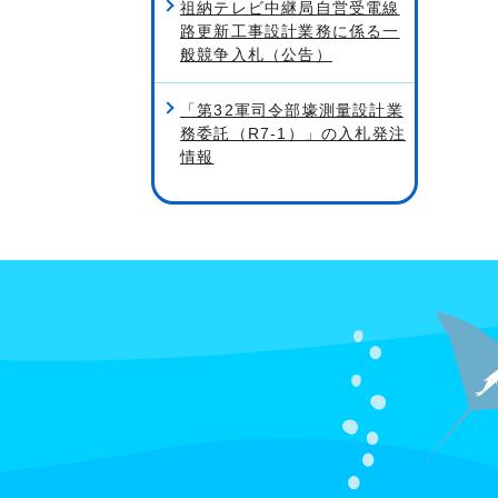
祖納テレビ中継局自営受電線
路更新工事設計業務に係る一
般競争入札（公告）
「第32軍司令部壕測量設計業
務委託（R7-1）」の入札発注
情報