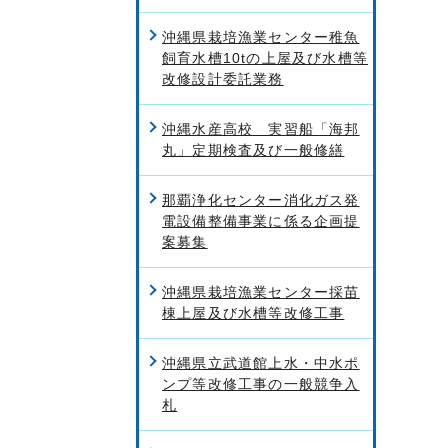
沖縄県栽培漁業センター稚魚
飼育水槽10tの上屋及び水槽等
改修設計委託業務
沖縄水産高校 実習船「海邦
丸」定期検査及び一般修繕
那覇浄化センター消化ガス発
電設備整備事業に係る企画提
案募集
沖縄県栽培漁業センター採苗
棟上屋及び水槽等改修工事
沖縄県立武道館上水・中水ポ
ンプ等改修工事の一般競争入
札