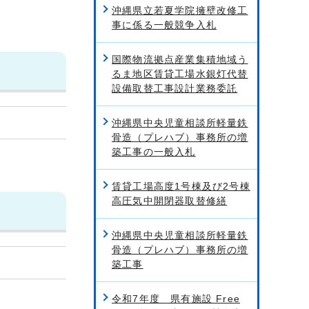
沖縄県立若夏学院擁壁改修工
事に係る一般競争入札
国際物流拠点産業集積地域う
るま地区賃貸工場水銀灯代替
設備取替工事設計業務委託
沖縄県中央児童相談所軽量鉄
骨造（プレハブ）事務所の増
築工事の一般入札
賃貸工場高度1号棟及び2号棟
高圧気中開閉器取替修繕
沖縄県中央児童相談所軽量鉄
骨造（プレハブ）事務所の増
築工事
令和7年度 県有施設 Free