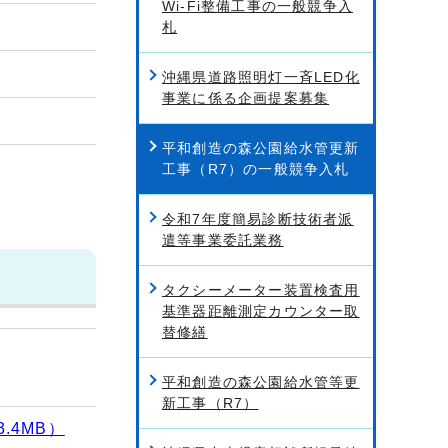
Wi-Fi整備工事の一般競争入
札
沖縄県道路照明灯一斉LED化
事業に係る企画提案募集
平和創造の森公園給水管更新
工事（R7）の一般競争入札
令和7年度簡易診断技術者派
遣等事業委託業務
タクシーメーター装置検査用
基準器距離測定カウンター取
替修繕
平和創造の森公園給水管等更
新工事（R7）
.4MB）