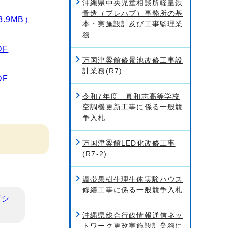
沖縄県中央児童相談所軽量鉄
骨造（プレハブ）事務所の基
.9MB）
本・実施設計及び工事監理業
務
DF
万国津梁館修景池改修工事設
計業務(R7)
DF
令和7年度 真和志高等学校
空調機更新工事に係る一般競
争入札
万国津梁館LED化改修工事
(R7-2)
温帯果樹生理生体実験ハウス
修繕工事に係る一般競争入札
ビシ
沖縄県総合行政情報通信ネッ
トワーク更改実施設計業務に