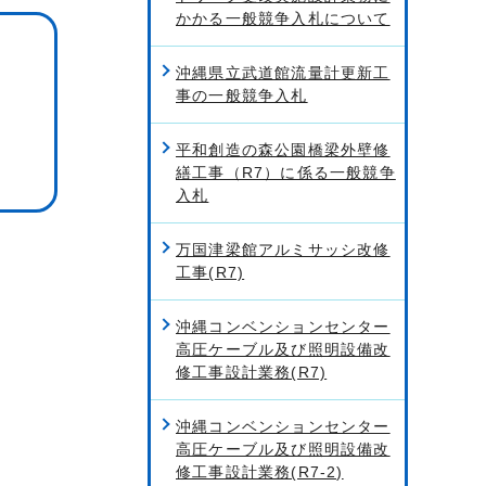
かかる一般競争入札について
沖縄県立武道館流量計更新工
事の一般競争入札
平和創造の森公園橋梁外壁修
繕工事（R7）に係る一般競争
入札
万国津梁館アルミサッシ改修
工事(R7)
沖縄コンベンションセンター
高圧ケーブル及び照明設備改
修工事設計業務(R7)
沖縄コンベンションセンター
高圧ケーブル及び照明設備改
修工事設計業務(R7-2)